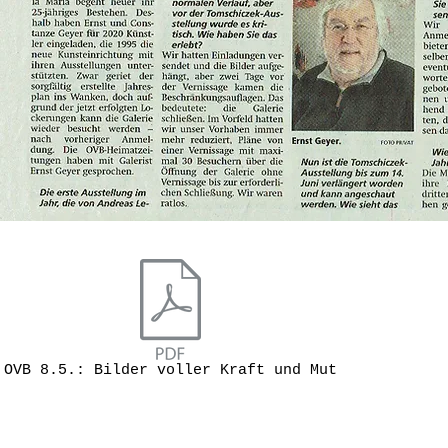
OVB 8.5.: Bilder voller Kraft und Mut
Rosenheimer St
83043 Bad Ai