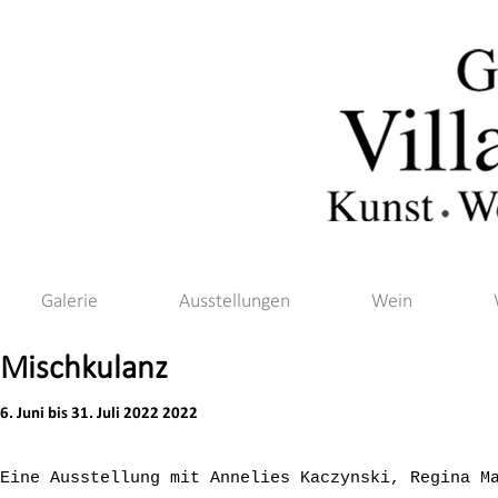
Galerie
Ausstellungen
Wein
Mischkulanz
6. Juni bis 31. Juli 2022 2022
Eine Ausstellung mit Annelies Kaczynski, Regina M